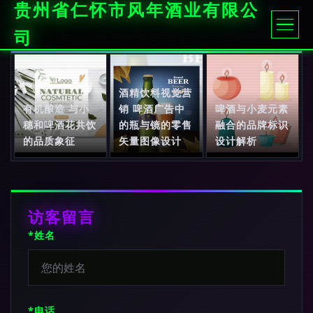
贵州省仁怀市风年酒业有限公
司
酒精饮料视觉营
有机酿造 与小
销 啤酒广告中
啤酒与小麦元素
穗和啤酒花共饮
的瓶与镜的零售
融合的品牌标识
的品质象征
矢量图像设计
设计解析
访客留言
*姓名
*电话