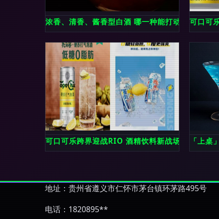
浓香、清香、酱香型白酒 哪一种能打动你的味蕾
可口可乐
可口可乐跨界迎战RIO 酒精饮料新战场，谁主沉
「上桌
地址：贵州省遵义市仁怀市茅台镇环茅路495号
电话：1820895**