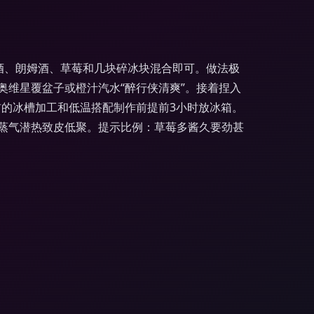
啤酒、朗姆酒、草莓和几块碎冰块混合即可。做法极
维星覆盆子或橙汁汽水“醉行侠清爽”。接着捏入
前的冰槽加工和低温搭配制作前提前3小时放冰箱。
蒸气潜热致皮低聚。提示比例：草莓多酱久要劲甚