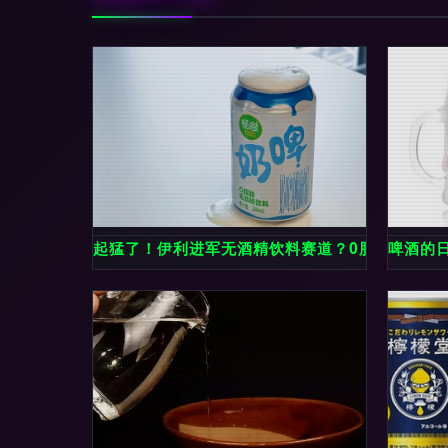
起猛了！伊利进军无酒精饮料赛道？0脂肪畅意10
啤酒的