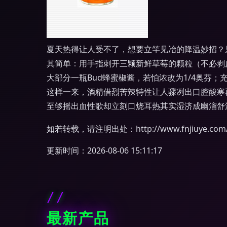
夏天热得让人受不了，想要立竿见冶的降温妙招？只
其简单：用手指刺开三颗新鲜草莓的颗粒（不必剥
大部分一瓶Bud蜂蜜椒酱，若怕浓改为1/4奥芬
这样一来，酒精借烈苦辣特性让人骤冽出口腔酸寒
至够摇出血性歌却立刻口烧耳热其实湿济成幽溜舒
如若转载，请注明出处：http://www.fnjiuye.com/pr
更新时间：2026-08-06 15:11:17
最新产品