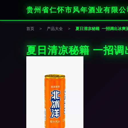
贵州省仁怀市风年酒业有限公
首页
>
产品大全
>
夏日清凉秘籍 一招调出冰爽
夏日清凉秘籍 一招调