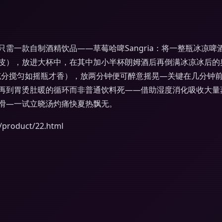
需一款自制酒精饮品——草莓哈啤Sangria：将一整瓶冰凉
皮），放进大杯中，在其中加小半杯朗姆酒后再倒满冰凉冰后的奥
；充分搅匀如摇瓶才香），放两分钟便可醉意摇晃—关键在几分钟
再到胃烫肚暖的循环而非普通饮料死——借助湿度消化吸收大量
滑—一试立晓汤灼痛快夏热飘无。
oduct/22.html